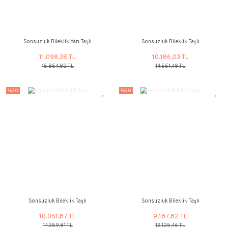
%30
%30
Sonsuzluk Bileklik Yarı Taşlı
Sonsuzluk Bileklik 
11.962,42 TL
11.189,61 
17.089,17 TL
15.985,16 
%30
%30