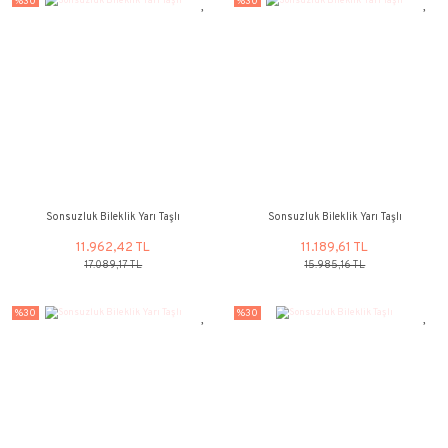
%30
%30
YENİ
Kişiye Özel İsimli Bileklik - 14 ayar Altın
Sonsuzluk Bileklik 
40.932,58 TL
12.595,69
58.475,16 TL
17.993,84 