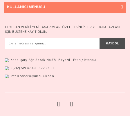
Sonsuzluk Bileklik Gözlü
Altın Harf Bileklik - 1
12.509,82 TL
67.493,32
17.871,18 TL
96.419,02 
%30
%30