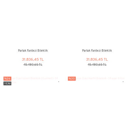
Parlak Fantezi Bileklik
Parlak Fantezi B
31.836,45 TL
31.836,45
45.480,65 TL
45.480,65 
%30
%30
YENİ
Parlak Fantezi Bileklik
Parlak Fantezi B