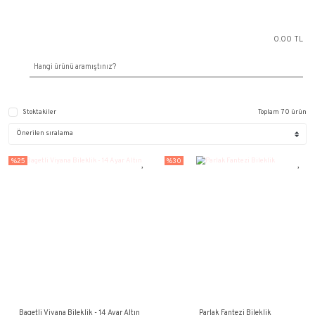
Stoktakiler
%25
%30