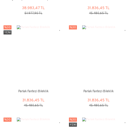
Bagetli Viyana Bileklik - 14 Ayar Altın
Parlak Fantezi B
38.983,47 TL
31.836,45
51.977,90 TL
45.480,65 
%30
%30
YENİ