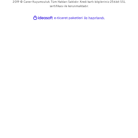
Sonsuzluk Bileklik
İtalyan Burgu Bi
11.141,31 TL
72.767,35
15.916,16 TL
103.953,36 
1
2
3
4
KURUMSAL
KATEGORİLER