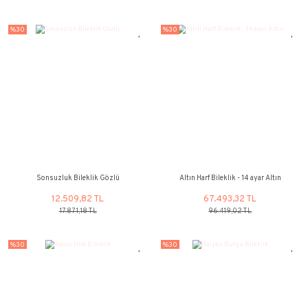
Sonsuzluk Bileklik Yarı Taşlı
Sonsuzluk Bilekl
11.098,38 TL
10.186,03
15.854,82 TL
14.551,48 
%30
%30