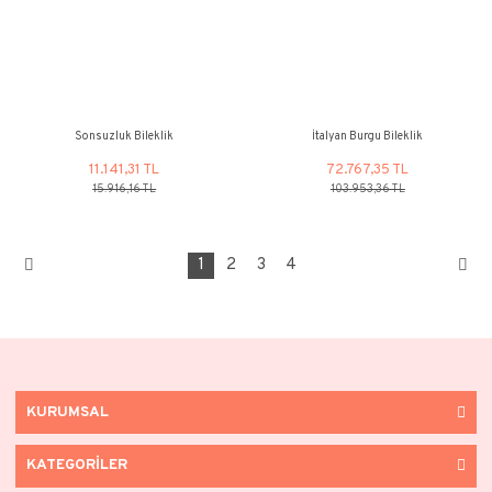
Sonsuzluk Bileklik Taşlı
Sonsuzluk Bilekl
10.051,87 TL
9.187,82 
14.359,81 TL
13.125,46 
%30
%30