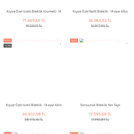
31.836,45 TL
31.836,45
45.480,65 TL
45.480,65 
%26
%30
YENİ
Kişiye Özel İsimli Bileklik (Gurmet)- 14
Kişiye Özel Harfli Bileklik
ayar Altın
71.469,60 TL
36.384,52
97.133,71 TL
51.977,90 