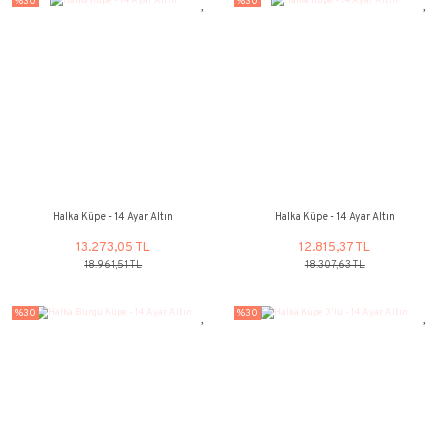
%30
%30
Halka Küpe - 14 Ayar Altın
Halka Burgu Küpe - 1
20.596,09 TL
22.884,54
29.423,00 TL
32.692,23 