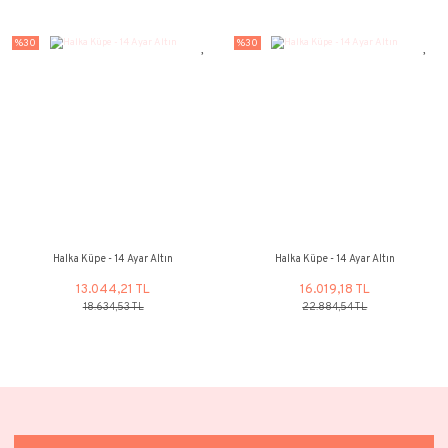
Halka Burgu Küpe - 14 Ayar Altın
Halka Küpe 3'lü - 14
18.307,63 TL
24.257,64
26.153,77 TL
34.653,79 
%30
%30