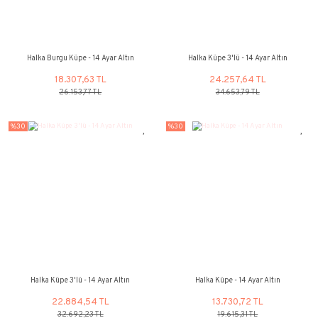
%30
%30
Halka Küpe - 14 Ayar Altın
Halka Küpe - 14 Ay
13.273,05 TL
12.815,37
18.961,51 TL
18.307,63 
%30
%30