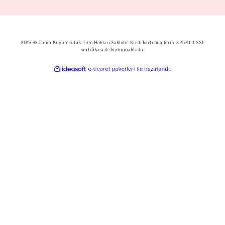
Halka Küpe - 14 Ayar Altın
Halka Küpe - 14 Ay
13.044,21 TL
16.019,18 
18.634,53 TL
22.884,54 
KURUMSAL
KATEGORİLER