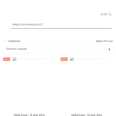
Stoktakiler
%30
%30