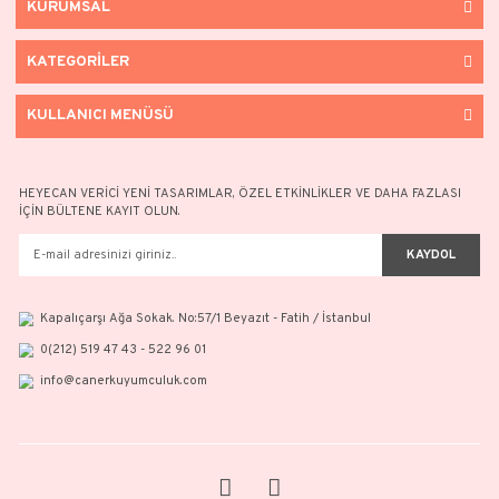
Halka Küpe 3'lü - 14 Ayar Altın
Halka Küpe - 14 Ay
22.884,54 TL
13.730,72
32.692,23 TL
19.615,31 
%30
%30