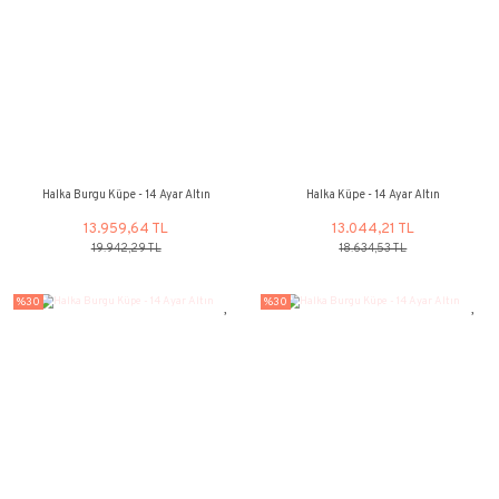
Halka Küpe Büyük Boy - 14 Ayar Altın
Halka Küpe 3'lü - 14
17.849,96 TL
23.342,22
25.499,89 TL
33.346,03 
%30
%30
Halka Burgu Küpe - 14 Ayar Altın
Halka Küpe - 14 Ay