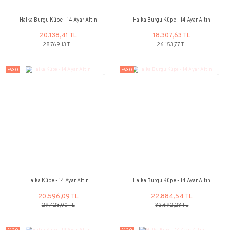
13.959,64 TL
13.044,21
19.942,29 TL
18.634,53 
%30
%30
Halka Burgu Küpe - 14 Ayar Altın
Halka Burgu Küpe - 1
20.138,41 TL
18.307,63
28.769,13 TL
26.153,77 