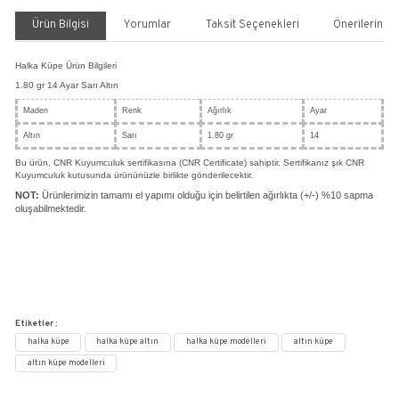
Halka Küpe - 14 Ayar Altın
Küpeler
FANTEZİ KÜPELER
HALKA KÜPELER
Kategori
,
,
CNR KUYUMCULUK
Marka
Stok Kodu
HLK017
%30
15.561,50 TL
22.230,74 TL
5.414,37 TL den başlayan taksitlerle!!
SEPETE EKLE
HEMEN AL
Paylaş
Yorum Yaz
Fiyatı Düşünce Haber Ver