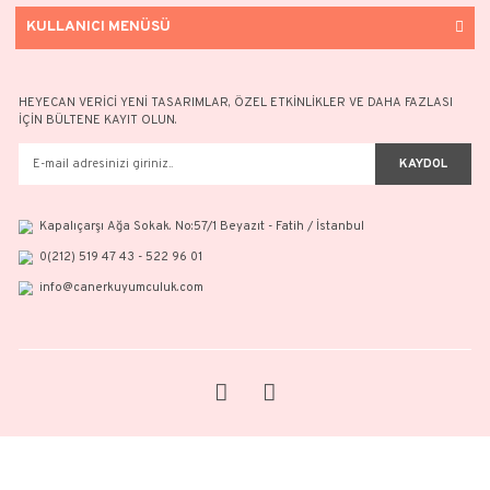
Papatya Kolye - 14 Ayar Altın
Papağan Kilitli Kolye - 
18.649,52 TL
23.310,32
26.642,18 TL
33.300,46 
%30
%30