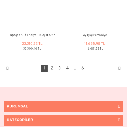
Su Perisi Kolye
Pullu Kolye - 14 A
19.723,27 TL
47.555,92
28.176,10 TL
67.937,03 
%30
%30