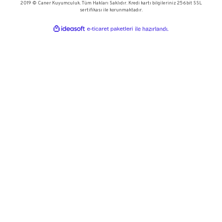
Papağan Kilitli Kolye - 14 Ayar Altın
Ay Işığı Harf 
23.310,32 TL
11.655,95
33.300,46 TL
16.651,33 
1
2
3
4
..
6
KURUMSAL
KATEGORİLER