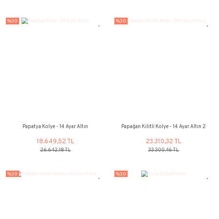
Ters Örgü Halat Kolye - 14 Ayar Altın
Tria Coronet 
66.019,32 TL
15.388,00
94.313,32 TL
21.982,86 
%30
%30
YENİ