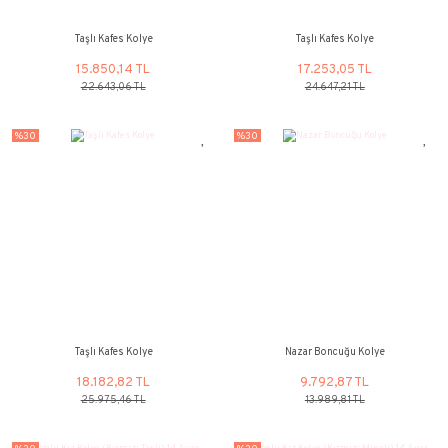
6.061,05 TL
6.061,05 
8.658,67 TL
8.658,67 
%30
%30
Taşlı Kafes Kolye
Taşlı Kafes K
15.850,14 TL
17.253,05
22.643,06 TL
24.647,21 