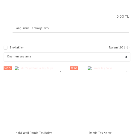
Stoktakiler
%30
%30