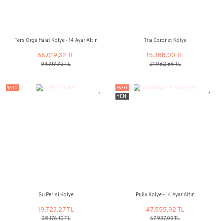
%30
%30
YENİ
Balonlu Kız Kolye (Kırmızı Taşlı) 14 Ayar
Balonlu Kız Kolye (Kırmızı
Altın
Altın
16.318,33 TL
15.385,88
23.311,89 TL
21.979,80 
%30
%30
YENİ