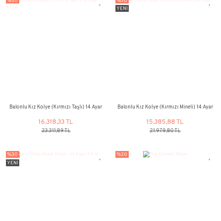
%30
%30
Taşlı Kafes Kolye
Nazar Boncuğu
18.182,82 TL
9.792,87 
25.975,46 TL
13.989,81 