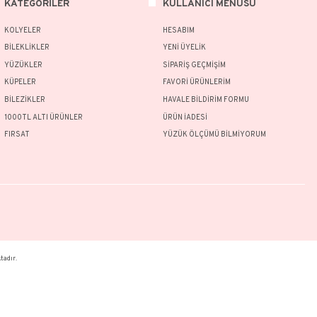
ünün fiyat bilgisi, resim, ürün açıklamalarında ve diğer konularda yetersiz g
nu kullanarak tarafımıza iletebilirsiniz.
Bu ürüne ilk yorumu siz yapın!
 ve önerileriniz için teşekkür ederiz.
Ürün resmi kalitesiz, bozuk veya görüntülenemiyor.
Yorum Yaz
Ürün açıklamasında eksik bilgiler bulunuyor.
Ürün bilgilerinde hatalar bulunuyor.
Ürün fiyatı diğer sitelerden daha pahalı.
MSAL
KATEGORİLER
Bu ürüne benzer farklı alternatifler olmalı.
MIZDA
KOLYELER
AT KOŞULLARI
BİLEKLİKLER
İADE ŞARTLARI
YÜZÜKLER
Gönder
Lİ SATIŞ SÖZLEŞMESİ
KÜPELER
İK & GÜVENLİK
BİLEZİKLER
L VERİLER POLİTİKASI
1000TL ALTI ÜRÜNLER