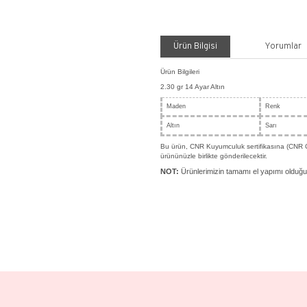
Payla
Ürü
Ürün Bil
2.30 gr
Made
Altın
Bu ürün
ürününüz
NOT:
Ü