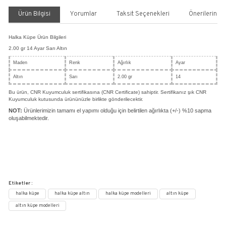
Halka Küpe Büyük Boy - 14 Ayar Altın
Küpeler
FANTEZİ KÜPELER
HALKA KÜPELER
Kategori
,
,
CNR KUYUMCULUK
Marka
Stok Kodu
HLK016
%30
18.183,29 TL
25.976,09 TL
6.326,57 TL den başlayan taksitlerle!!
SEPETE EKLE
HEMEN AL
Paylaş
Yorum Yaz
Fiyatı Düşünce Haber Ver