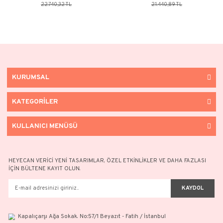
Balonlu Kız Kolye (Kırmızı Taşlı) 14 Ayar
Balonlu Kız Kolye (Kırmızı
Altın
Altın
15.918,23 TL
15.008,64
22.740,32 TL
21.440,89 
KURUMSAL
KATEGORİLER
KULLANICI MENÜSÜ