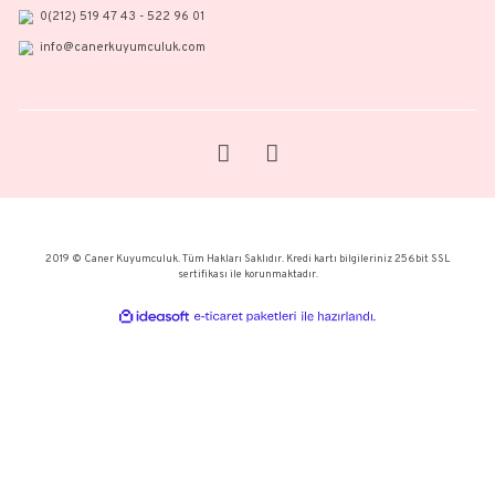
HEYECAN VERİCİ YENİ TASARIMLAR, ÖZEL ETKİNLİKLER VE DAH
İÇİN BÜLTENE KAYIT OLUN.
Kapalıçarşı Ağa Sokak. No:57/1 Beyazıt - Fatih / İstanbul
0(212) 519 47 43 - 522 96 01
info@canerkuyumculuk.com