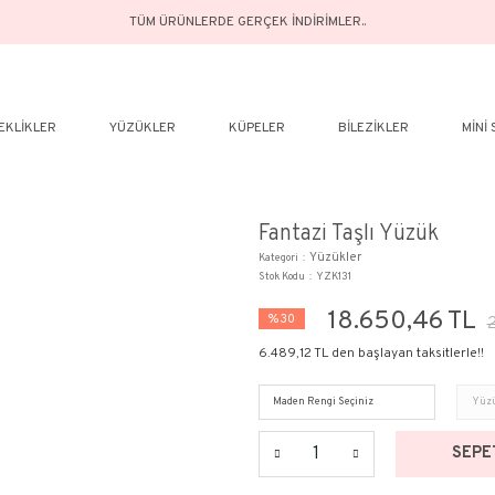
TÜM ÜRÜNLERDE GERÇEK İN
ELER
BILEKLIKLER
YÜZÜKLER
KÜPELER
Fant
Kategor
Stok Ko
%30
6.489,