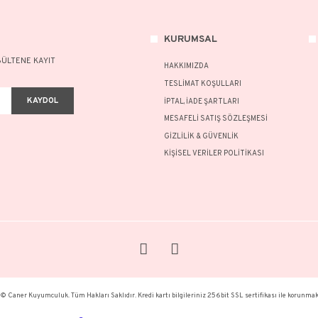
NOT:
Ü
Bu ür
formu
Görüş
KURU
A FAZLASI İÇİN BÜLTENE KAYIT
HAKKI
TESLİM
KAYDOL
İPTAL, 
MESAFE