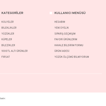
rünlerimizin tamamı el yapımı olduğu için belirtilen ağırlıkta (+/-) %10 sap
ünün fiyat bilgisi, resim, ürün açıklamalarında ve diğer konularda yetersiz g
nu kullanarak tarafımıza iletebilirsiniz.
Bu ürüne ilk yorumu siz yapın!
 ve önerileriniz için teşekkür ederiz.
Ürün resmi kalitesiz, bozuk veya görüntülenemiyor.
Yorum Yaz
Ürün açıklamasında eksik bilgiler bulunuyor.
Ürün bilgilerinde hatalar bulunuyor.
Ürün fiyatı diğer sitelerden daha pahalı.
MSAL
KATEGORİLER
Bu ürüne benzer farklı alternatifler olmalı.
MIZDA
KOLYELER
AT KOŞULLARI
BİLEKLİKLER
İADE ŞARTLARI
YÜZÜKLER
Gönder
Lİ SATIŞ SÖZLEŞMESİ
KÜPELER