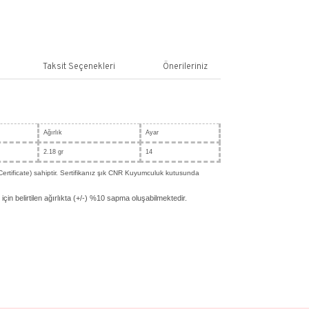
SEPETE EKLE
ş
Yorum Yaz
n Bilgisi
Yorumlar
Taksit Seçenekleri
gileri
 14 Ayar Altın
n
Renk
Ağırlık
Sarı
2.18 gr
, CNR Kuyumculuk sertifikasına (CNR Certificate) sahiptir. Sertifikanız şık 
le birlikte gönderilecektir.