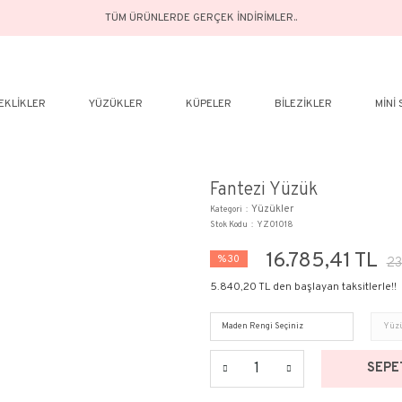
TÜM ÜRÜNLERDE GERÇEK İN
ELER
BILEKLIKLER
YÜZÜKLER
KÜPELER
Fan
Kategor
Stok Ko
%30
5.840,