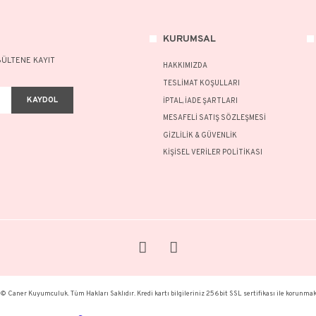
NOT:
Ü
Bu ür
formu
Görüş
KURU
A FAZLASI İÇİN BÜLTENE KAYIT
HAKKI
TESLİM
KAYDOL
İPTAL, 
MESAFE