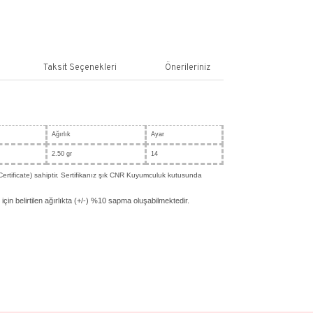
SEPETE EKLE
ş
Yorum Yaz
n Bilgisi
Yorumlar
Taksit Seçenekleri
gileri
 14 Ayar Pembe Altın
n
Renk
Ağırlık
Pembe
2.50 gr
, CNR Kuyumculuk sertifikasına (CNR Certificate) sahiptir. Sertifikanız şık 
le birlikte gönderilecektir.