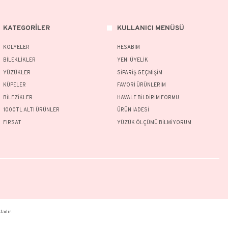
rünlerimizin tamamı el yapımı olduğu için belirtilen ağırlıkta (+/-) %10 sap
ünün fiyat bilgisi, resim, ürün açıklamalarında ve diğer konularda yetersiz g
nu kullanarak tarafımıza iletebilirsiniz.
Bu ürüne ilk yorumu siz yapın!
 ve önerileriniz için teşekkür ederiz.
Ürün resmi kalitesiz, bozuk veya görüntülenemiyor.
Yorum Yaz
Ürün açıklamasında eksik bilgiler bulunuyor.
Ürün bilgilerinde hatalar bulunuyor.
Ürün fiyatı diğer sitelerden daha pahalı.
MSAL
KATEGORİLER
Bu ürüne benzer farklı alternatifler olmalı.
MIZDA
KOLYELER
AT KOŞULLARI
BİLEKLİKLER
İADE ŞARTLARI
YÜZÜKLER
Gönder
Lİ SATIŞ SÖZLEŞMESİ
KÜPELER