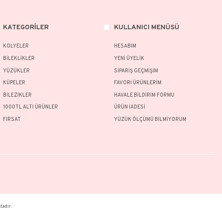
rünlerimizin tamamı el yapımı olduğu için belirtilen ağırlıkta (+/-) %10 sap
ünün fiyat bilgisi, resim, ürün açıklamalarında ve diğer konularda yetersiz g
nu kullanarak tarafımıza iletebilirsiniz.
Bu ürüne ilk yorumu siz yapın!
 ve önerileriniz için teşekkür ederiz.
Ürün resmi kalitesiz, bozuk veya görüntülenemiyor.
Yorum Yaz
Ürün açıklamasında eksik bilgiler bulunuyor.
Ürün bilgilerinde hatalar bulunuyor.
Ürün fiyatı diğer sitelerden daha pahalı.
MSAL
KATEGORİLER
Bu ürüne benzer farklı alternatifler olmalı.
MIZDA
KOLYELER
AT KOŞULLARI
BİLEKLİKLER
İADE ŞARTLARI
YÜZÜKLER
Gönder
Lİ SATIŞ SÖZLEŞMESİ
KÜPELER