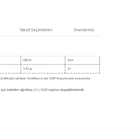
SEPETE EKLE
ş
Yorum Yaz
n Bilgisi
Yorumlar
Taksit Seçenekleri
gileri
 14 Ayar Sarı Altın
n
Renk
Ağırlık
Pembe
3.53 gr
, CNR Kuyumculuk sertifikasına (CNR Certificate) sahiptir. Sertifikanız şık 
le birlikte gönderilecektir.