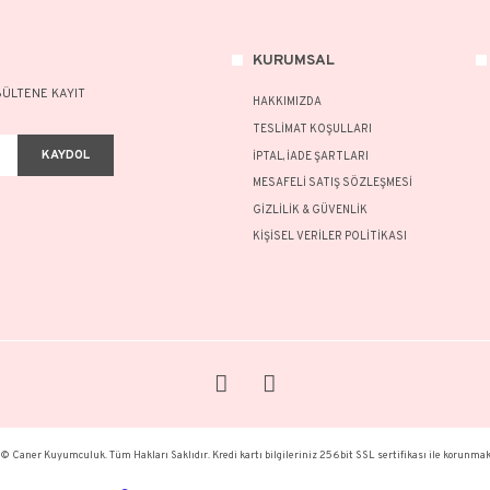
NOT:
Ü
Bu ür
formu
Görüş
KURU
A FAZLASI İÇİN BÜLTENE KAYIT
HAKKI
TESLİM
KAYDOL
İPTAL, 
MESAFE