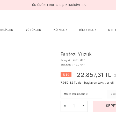
TÜM ÜRÜNLERDE GERÇEK İN
ELER
BILEKLIKLER
YÜZÜKLER
KÜPELER
Fan
Kategor
Stok Ko
%30
7.952,