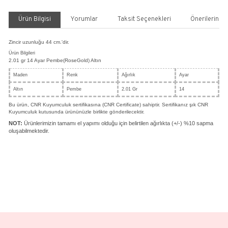
Sonsuzluk Kolye Kalpli
Stok Kodu
9500015808
%30
12.120,05 TL
17.314,35 TL
4.216,97 TL den başlayan taksitlerle!!
SEPETE EKLE
HEMEN AL
Paylaş
Yorum Yaz