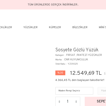
TÜM ÜRÜNLERDE GERÇEK İN
ELER
BILEKLIKLER
YÜZÜKLER
KÜPELER
Sos
Kategor
Marka
Stok Ko
%30
4.366,