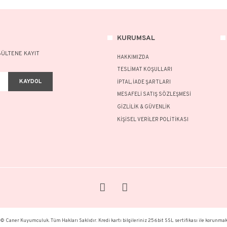
Bu ürün
ürününüz
NOT:
Ü
Bu ür
formu
Görüş
KURU
A FAZLASI İÇİN BÜLTENE KAYIT
HAKKI
TESLİM
KAYDOL
İPTAL, 