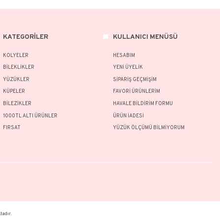
, CNR Kuyumculuk sertifikasına (CNR Certificate) sahiptir. Sertifikanız şık 
le birlikte gönderilecektir.
rünlerimizin tamamı el yapımı olduğu için belirtilen ağırlıkta (+/-) %10 sap
ünün fiyat bilgisi, resim, ürün açıklamalarında ve diğer konularda yetersiz g
nu kullanarak tarafımıza iletebilirsiniz.
Bu ürüne ilk yorumu siz yapın!
 ve önerileriniz için teşekkür ederiz.
Ürün resmi kalitesiz, bozuk veya görüntülenemiyor.
Yorum Yaz
Ürün açıklamasında eksik bilgiler bulunuyor.
Ürün bilgilerinde hatalar bulunuyor.
Ürün fiyatı diğer sitelerden daha pahalı.
MSAL
KATEGORİLER
Bu ürüne benzer farklı alternatifler olmalı.
MIZDA
KOLYELER
AT KOŞULLARI
BİLEKLİKLER
İADE ŞARTLARI
YÜZÜKLER