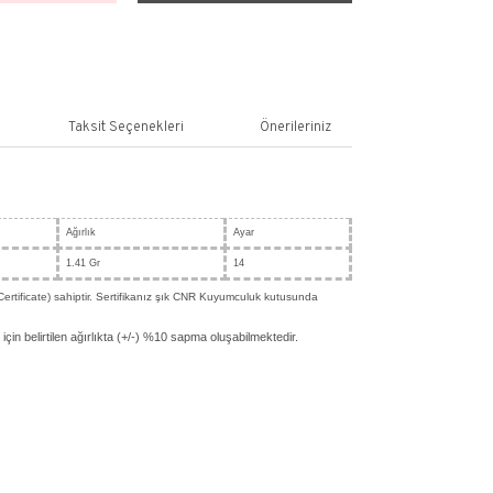
SEPETE EKLE
ş
Yorum Yaz
n Bilgisi
Yorumlar
Taksit Seçenekleri
gileri
 14 Ayar Sarı Altın
n
Renk
Ağırlık
Sarı
1.41 Gr