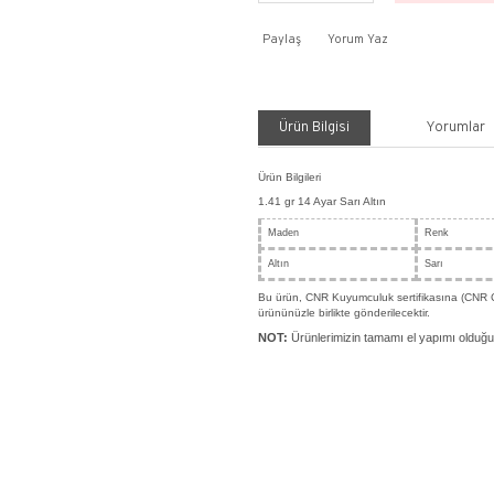
Payla
Ürü
Ürün Bil
1.41 gr
Made
Altın