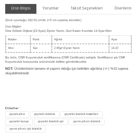
Ziynet Yarım'lı Kauçuk Bileklik
SARRAFİYELİ BİLEKLİKLER
Kategori
CNR KUYUMCULUK
Marka
Stok Kodu
BLA08
%30
41.482,40 TL
59.260,57 TL
14.433,11 TL den başlayan taksitlerle!!
SEPETE EKLE
HEMEN AL
Paylaş
Yorum Yaz
Fiyatı Düşünce Haber Ver