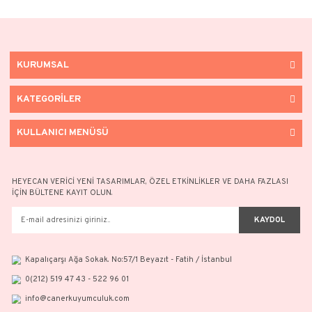
Ürün Bilgisi
Yorumlar
Taksit Seçenekleri
Zincir uzunluğu 18(+5) cm'dir. (+5 cm uzatma zinciridir.)
Ürün Bilgileri
Orta Göbek Orijinal (22 Ayar) Ziynet Yarım, Geri Kalan Kısımlar 14 Ayar Alt
Maden
Renk
Ağırlık
Altın
Sarı
2.65gr+Ziynet Yarım
Bu ürün, CNR Kuyumculuk sertifikasına (CNR Certificate) sahiptir. Sertifik
Kuyumculuk kutusunda ürününüzle birlikte gönderilecektir.
NOT:
Ürünlerimizin tamamı el yapımı olduğu için belirtilen ağırlıkta (+
oluşabilmektedir.
Bu ürünün fiyat bilgisi, resim, ürün açıklamalarında ve diğer konularda 
gördüğünüz noktaları öneri formunu kullanarak tarafımıza iletebilirsini
Bu ürüne ilk yorumu siz yapın!
Görüş ve önerileriniz için teşekkür ederiz.
Etiketler :
Ürün resmi kalitesiz, bozuk veya görüntülenemiyor.