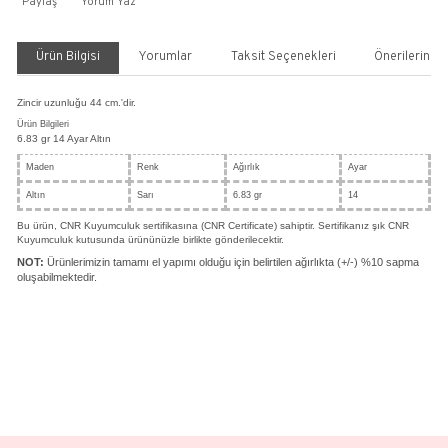
Zümrüt Taşlı 3'lü Set
FANTEZİ MODELLER
Kategori
Stok Kodu
TK4221
%30
41.480,36 TL
59.257,66 TL
14.432,40 TL den başlayan taksitlerle!!
SEPETE EKLE
HEMEN AL