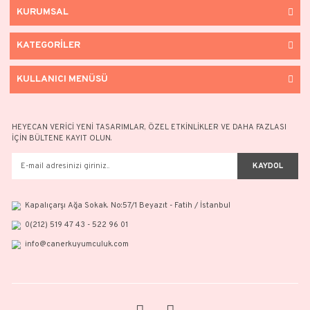
Kar Tanesi Kolye 4
Yonca Yüz
17.352,50 TL
11.254,78
24.789,29 TL
16.078,26 
%30
%30
YENİ
YENİ