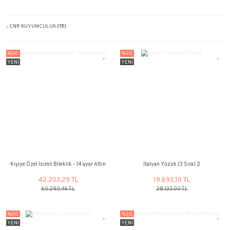
FIRSAT
(3)
CNR KUYUMCULUK
(15)
%30
%30
YENİ
YENİ