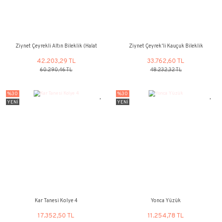
%30
%30
YENİ
YENİ
Harfli Kauçuk Bileklik - 14 Ayar Altın
Örgü İpli Altın Küp
37.514,04 TL
9.378,51 
53.591,50 TL
13.397,92 
%30
%30
YENİ
YENİ