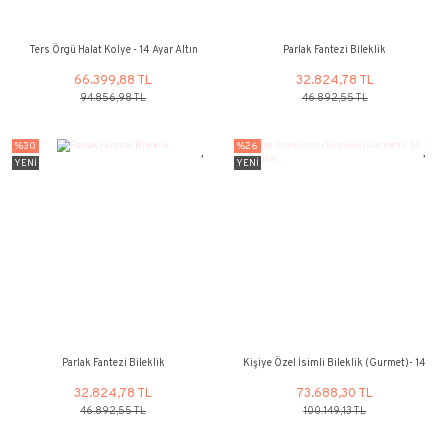
Pullu Kolye - 14 Ayar Altın
Balonlu Kız Kolye (Kırmızı
Altın
47.830,05 TL
15.474,57
68.328,64 TL
22.106,50 
%30
%30
YENİ
YENİ
Ters Örgü Halat Kolye - 14 Ayar Altın
Parlak Fantezi B
66.399,88 TL
32.824,78