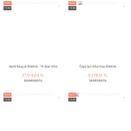
94.856,98 TL
46.892,55 
%30
%26
YENİ
YENİ
Parlak Fantezi Bileklik
Kişiye Özel İsimli Bilekl
ayar Altın
32.824,78 TL
73.688,30
46.892,55 TL
100.149,13 