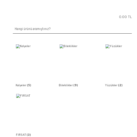
Kolyeler
(5)
Bileklikler
(9)
Yü