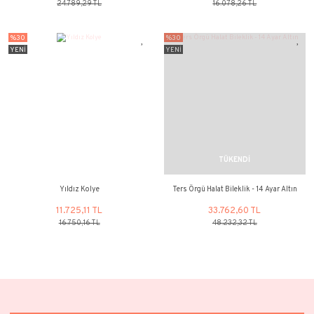
Ziynet Çeyrekli Altın Bileklik (Halat
Ziynet Çeyrek'li Kauç
Zincir)
42.203,29 TL
33.762,60
60.290,46 TL
48.232,32 
%30
%30
YENİ
YENİ