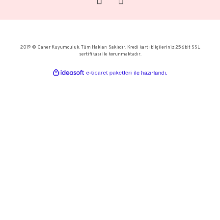
TÜKENDİ
Yıldız Kolye
Ters Örgü Halat Bileklik 
11.725,11 TL
33.762,60
16.750,16 TL
48.232,32 
KURUMSAL
KATEGORİLER