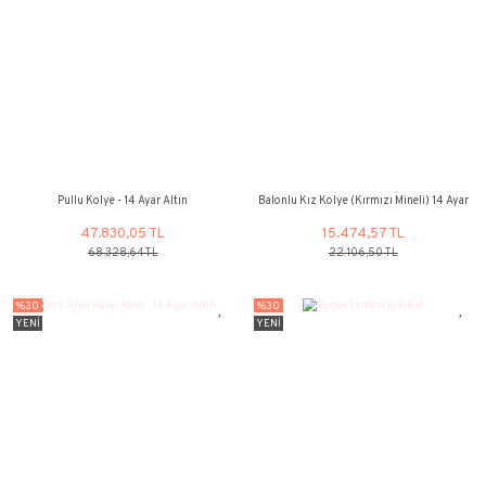
Kişiye Özel İsimli Bileklik - 14 ayar Altın
İtalyan Yüzük (3 
42.203,29 TL
19.693,10
60.290,46 TL
28.133,00 
%30
%30
YENİ
YENİ