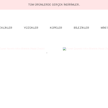
TÜM ÜRÜNLERDE GERÇEK İN
ELER
BILEKLIKLER
YÜZÜKLER
KÜPELER
%30
%30
YENİ