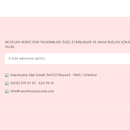
Ata Çeyrekli Altın Bileklik (Pullu Zincir)
54.122,06 TL
77.317,18 TL
HEYECAN VERİCİ YENİ TASARIMLAR, ÖZEL ETKİNLİKLER VE DAH
OLUN.