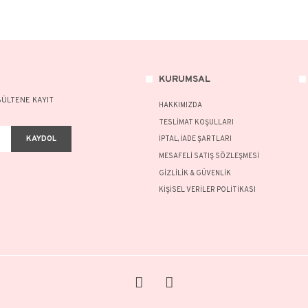
Ziynet Çeyrekli Altın Bileklik Gözlü (Pullu
Ziyn
Zincir)
52.302,74 TL
74.718,23 TL
63.
KURU
A FAZLASI İÇİN BÜLTENE KAYIT
HAKKI
TESLİM