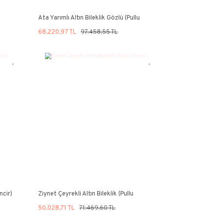
et Çeyrekli Altın Bileklik (Halat
Ata Yarımlı Altın B
ir)
Zincir)
932,58 TL
58.475,16 TL
68.220,97 TL
97
%30