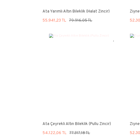
Ata Yarımlı Altın Bileklik (Halat Zincir)
55.941,23 TL
79.916,05 TL
%30