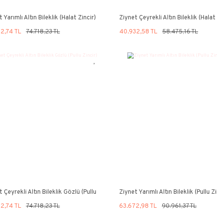
Ziynet Yarımlı Altın Bileklik (Halat Zincir)
Ziyn
Zinc
52.302,74 TL
74.718,23 TL
40.
%30
%30