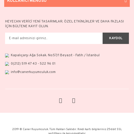
Ziynet Yarımlı Altın Bileklik (Pullu Zincir)
65.273,38 TL
93.247,66 TL
%30