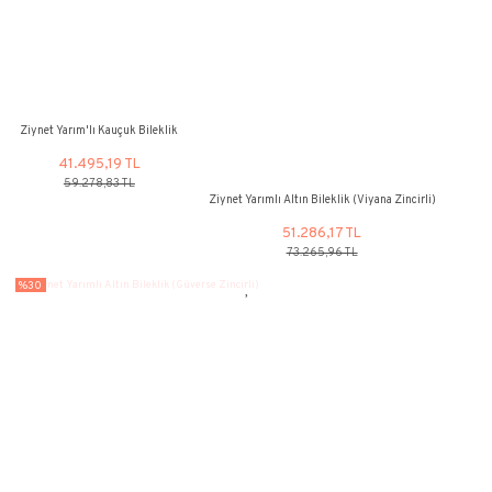
Ürün Bilgisi
Yorumlar
Taksit Seçenekleri
Zincir uzunluğu 18(+5) cm'dir. (+5 cm uzatma zinciridir.)
Ürün Bilgileri
Orta Göbek Orijinal (22 Ayar) Ata Yarım, Geri Kalan Kısımlar 14 Ayar Altın
Maden
Renk
Ağırlık
Altın
Sarı
3.85gr+Ata Yarım
Bu ürün, CNR Kuyumculuk sertifikasına (CNR Certificate) sahiptir. Sertifik
Kuyumculuk kutusunda ürününüzle birlikte gönderilecektir.
NOT:
Ürünlerimizin tamamı el yapımı olduğu için belirtilen ağırlıkta (+
oluşabilmektedir.
Bu ürünün fiyat bilgisi, resim, ürün açıklamalarında ve diğer konularda 
gördüğünüz noktaları öneri formunu kullanarak tarafımıza iletebilirsini
Bu ürüne ilk yorumu siz yapın!
Görüş ve önerileriniz için teşekkür ederiz.
Ürün resmi kalitesiz, bozuk veya görüntülenemiyor.