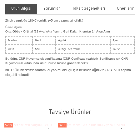
Ata Yarımlı Altın Bileklik (Halat Zincir)
SARRAFİYELİ BİLEKLİKLER
Kategori
CNR KUYUMCULUK
Marka
Stok Kodu
BLA012
%30
57.347,29 TL
81.924,71 TL
19.953,03 TL den başlayan taksitlerle!!
SEPETE EKLE
HEMEN AL
Paylaş
Yorum Yaz
Fiyatı Düşünce Haber Ver