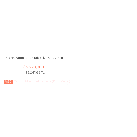
Ziynet Yarımlı Altın Bileklik (Güverse Zincirli)
55.948,55 TL
79.926,53 TL
%30