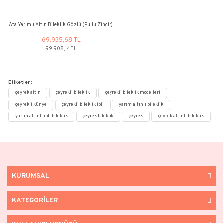
Ata Yarımlı Altın Bileklik (Güverse Zincirli)
60.611,00 TL
86.587,09 TL
%30