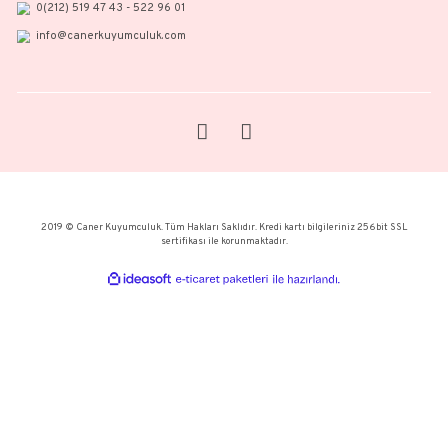
HEYECAN VERİCİ YENİ TASARIMLAR, ÖZEL ETKİNLİKLER VE DAH
İÇİN BÜLTENE KAYIT OLUN.
Kapalıçarşı Ağa Sokak. No:57/1 Beyazıt - Fatih / İstanbul
0(212) 519 47 43 - 522 96 01
info@canerkuyumculuk.com