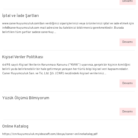
Gizlilik ve Güvenlik
KİŞİSEL VERİLERİN KORUNMASI HAKKINDA AÇIKLAMA VE GİZLİLİK POLİTİK
Ziyaretçilerimiz, Müşterilerimiz ve Üyelerimiz, CNR Kuyumculuk, ziyaretçilerin
İptal ve İade Şartları
www.canerkuyumculuk.com’dan verdiğiniz siparişlerinizi veya ürünlerinizi iptal 
info@canerkuyumculuk.com mail adresine bu talebinizi bildirmeniz gerekmekted
belirtilen tüm şartlar sadece canerkuy ...
Kişisel Veriler Politikası
6698 sayılı Kişisel Verilerin Korunması Kanunu ("KVKK”) uyarınca, gerçek bir ki
belirli ya da belirlenebilir bir hale getirmeye yarayan her türlü bilgi kişisel veri
Caner Kuyumculuk San. ve Tic. Ltd. Şti. (CNR) nezdindeki kişisel verileriniz ...