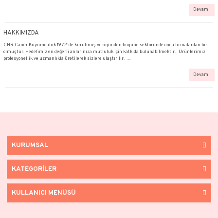
Yüzük Ölçümü Bilmiyorum
Online Katalog
https://cnrkuyumculuk.myideasoft.com/dosya/caner-onlinekatalog.pdf
HAKKIMIZDA
CNR Caner Kuyumculuk 1972'de kurulmuş ve o günden bugüne sektöründe öncü f
olmuştur. Hedefimiz en değerli anlarınıza mutluluk için katkıda bulunabilmekt
profesyonellik ve uzmanlıkla üretilerek sizlere ulaştırılır. ...