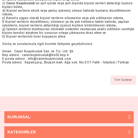
3. Kişisel Verilerin 3. Kişilere ve Yurtdışına Aktarılması
Caner Kuyumculuk
söz konusu kişisel verilerinizi KVKK’da ve ilgili mev
güvenlik ve gizlilik esasları çerçevesinde yeterli önlemler alınmak kayd
ve gerekli güvenlik önlemlerinin alınması kaydıyla yurt dışında, Şirket f
yürütülmesi, veri sahipleri ile müşterilerimiz arasındaki iş ilişkisinin 
ve/veya bu amaçla görüşmeler yapılması, hizmetler, fırsat ve olanakla
hizmet kalitesinin artırılması amacıyla; grup şirketlerimiz, iş ortaklarım
bağlantılarımız, bayilerimiz, kullandığımız bilişim teknolojileri gereği,
da yurtdışında bulunan sunucular ve bu sunucu desteğini veren firmalar
server ve/veya bulut hizmeti aldığımız yurt içi/yurt dışı kişi ve kurumlar
Kuyumculuk
adına veri işleyen, müşteri memnuniyeti ölçümleme, profi
veren, satış ve pazarlama alanında kişisel verilerin işlenmesi gereken
destek veren firmalar, faaliyetlerimizin gereği anlaşmalı olduğumuz ve
sunduğumuz müşteriler, tedarikçiler, denetim şirketleri veya yasal bir 
gereği bu verileri talep etmeye yetkili olan kamu kurum veya kuruluşları,
olmamak üzere ilgili diğer otoriteler ile paylaşabilecektir.
4. Kişisel Veri Sahibinin KVK Kanunu’nun ("Kanun”) 11. maddesinde Sa
Caner Kuyumculuk
ilgili kişilerin aşağıdaki taleplerine karşılık verecekt
a)
Caner Kuyumculuk
’un kendilerine ilişkin kişisel verileri işleyip işl
kişisel verileri işlediğini öğrenme,
b) İşleme faaliyetinin amaçlarına ilişkin bilgi alma,
c)
Caner Kuyumculuk
’un yurt içinde veya yurt dışında kişisel verileri 
kişileri bilme,
d) Kişisel verilerin eksik veya yanlış işlenmiş olması hâlinde bunların 
isteme,
e) Kanun’a uygun olarak kişisel verilerin silinmesini veya yok edilmesi
f) Kişisel verilerin düzeltilmesi, silinmesi ya da yok edilmesi talebi hal
işlemlerin, kişisel verilerin aktarıldığı üçüncü kişilere bildirilmesini is