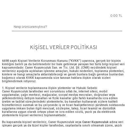
KIŞISEL VERILER POLITIKASI
6698 sayılı Kişisel Verilerin Korunması Kanunu ("KVKK”) uyarınca, gerç
kimliğini belirli ya da belirlenebilir bir hale getirmeye yarayan her türlü 
kapsamındadır. Caner Kuyumculuk San. ve Tic. Ltd. Şti. (CNR) nezdind
verileriniz aşağıda açıklanan işlenme amaçları, hukuki nedenleri, top
kimlere ve hangi amaçlarla aktarılabileceği ve gerek bunlara bağlı g
bağımsız olarak KVKK kapsamında size tanınan haklara ilişkin olarak 
bilgilendirmek istiyoruz.
1. Kişisel verilerin toplanmasına ilişkin yöntemler ve Hukuki Sebebi
Caner Kuyumculuk tarafından veri sorumlusu sıfatı ile, internet sitesi, 
uygulamalar, çağrı merkezi, mağazalar, sosyal medya mecraları, doğ
yetkilendirilmiş iletişim kanalları ve fiziki kanallar gibi farklı kanallard
üretim ve tadilat süreçlerindeki yöntemlerle; bu kanalları kullanarak sizl