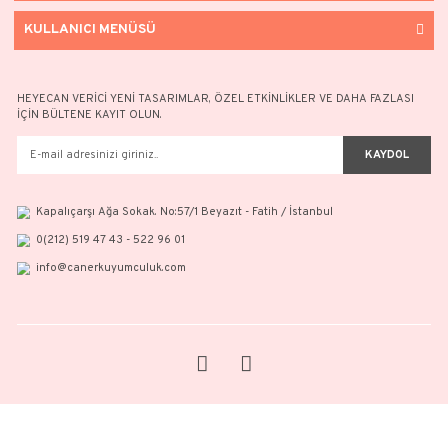
g) İşlenen verilerin münhasıran otomatik sistemler vasıtasıyla analiz ed
kişinin kendisi aleyhine bir sonucun ortaya çıkmasına itiraz etme ve
h) Kişisel verilerinin birer kopyasını alma.
Görüş ve sorularınızla ilgili bizimle iletişime geçebilirsiniz.
Unvan : Caner Kuyumculuk San. ve Tic. Ltd. Şti.
Kep adresi : canerkuyumculuk@hs02.kep.tr
E-posta adresi : info@canerkuyumculuk.com
Posta adresi : Kapalıçarşı, Beyazıt mah. Ağa sok. No:57/1 Fatih - İsta
KURUMSAL
KATEGORİLER