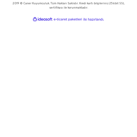
KULLANICI MENÜSÜ
HEYECAN VERİCİ YENİ TASARIMLAR, ÖZEL ETKİNLİKLER VE DAH
İÇİN BÜLTENE KAYIT OLUN.
Kapalıçarşı Ağa Sokak. No:57/1 Beyazıt - Fatih / İstanbul
0(212) 519 47 43 - 522 96 01
info@canerkuyumculuk.com