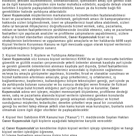
ifasıyla doğrudan doğruya ilgili olması kaydıyla, sözleşmenin tarafların
verilerin işlenmesinin gerekli olması” istisnasına dayalı olarak açık r
yalnızca işbu aydınlatma metninde dayalı olarak işlenecektir.
Tarafınızla
Caner Kuyumculuk
arasında sözleşmenin kurulması veya if
gerekli olan kişisel verilerinizin haricindeki tüm kişisel verileriniz ise 
okumanızı müteakip açık rıza vermeniz halinde açık rızanıza dayalı ola
Tarafınızla sözleşme kurulması sırasında veya devamında sözleşmenin 
gerekli olan kişisel verilerinizin haricindeki bu kişisel verilerinizin iş
rıza vermeme hakkınız olduğunu, tarafınızla sözleşme kurulması veya 
almanız için bu açık rızanın bir ön şart olmadığını belirtmek isteriz.
2. Kişisel verilerin işlenmesi ve işleme amaçları
Caner Kuyumculuk
olarak, yukarıda sayılan yöntemlerle toplanacak kiş
özel nitelikli kişisel verileriniz tamamen veya kısmen elde edilebilir, ka
saklanabilir, depolanabilir, değiştirilebilir, güncellenebilir, periyodik 
edilebilir, yeniden düzenlenebilir, sınıflandırılabilir, işlendikleri amaç 
ya da ilgili kanunda öngörülen süre kadar muhafaza edilebilir, aşağıda
belirtilen 3.kişilerle paylaşılabilir/devredilebilir, kanuni ya da hizmete ba
gereklilikler halinde yurtdışına aktarılabilir.
Caner Kuyumculuk
müşterilerinin markalarımızın hizmetlerinden fayda
ticari ve pazarlama stratejilerimizi belirlemek, geliştirmek amacı ile 
hakkında sizleri bilgilendirmek, öneri ve şikayetlerinizi kayıt altına ala
daha iyi tanıyarak ihtiyaçlarınız doğrultusunda hizmet vermek, satış, 
reklam ve tanıtım faaliyetlerimizin yürütülmesinde öncülük etmeniz, sa
faaliyetleri için yapılacak analizler ve profilleme çalışmalarını yapabil
daha iyi hizmet standartları oluşturabilmek,
Caner Kuyumculuk
ticari v
stratejilerinin belirlenmesi ve uygulanması gibi amaçlarla ve her halük
Kişisel Verilerin Korunması Kanunu ve ilgili mevzuata uygun olarak kişis
işleyebileceğimizi bilginize sunarız.