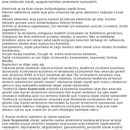
hizmetlerimizi sunmak ve bu çerçevede iş ve ticari faaliyetlerimizi yü
uygulama imkanı bulan ilgili mevzuat, sözleşme, talep, ticari teamül v
kurallarına uygun olarak ortaya çıkan ve icra edilen sözlü, yazılı ya da
yöntemlerle kişisel verileriniz toplanmaktadır.
Bu kapsamda kişisel verileriniz, Caner Kuyumculuk veya
Caner Kuyum
işleyen gerçek ya da tüzel kişiler tarafından, sayılanlarla sınırlı olmam
veya elektronik olarak, aşağıda belirtilen yöntemlerle toplanabilir;
Elektronik ya da fiziki olarak doldurduğunuz üyelik formu,
İnternet sitelerimize üyelik veya giriş sırasında üye girişi yapmanızı s
ağlar,
İnternet sitelerimiz veya üçüncü kişilere ait internet sitelerinde yer alan
iletişime geçmek üzere doldurduğunuz iletişim formları,
Çevirim içi alışveriş uygulamaları, sizi tanımak için kullanılan çerezler
uygulamalarımız,
Şirketimiz ile imzalamış olduğunuz muhtelif sözleşmeler ile Şirketim
olduğunuz her türlü elektronik postalar, talepler, iş emirleri, faks ve m
Şirketimiz adına veri işleyen yahut üyelik programı sürecinin herhangi
şirketimize destek veren üçüncü kişi firma(lar),
Çalışanlarımız, dijital pazarlama ve çağrı merkezi dâhil olmak üzere m
kanallarımız,
Sosyal medya kanalları, Google vb. arama motorlarının kullanımı,
Üyelik sözleşmeleri ve sair diğer sözleşmeler, kampanyalar, başvurular
teklifler,
Bayilerimiz ve diğer satış ağı.
Yukarıda anılan yöntemler uyarınca kişisel verileriniz, tarafınızla söz
durumunda sözleşmenin kurulması ve devamında sözleşmenin ifası am
olan verileriniz KVKK m.5/2(c) bendinde yer alan "Bir sözleşmenin ku