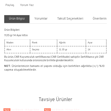
Fantezi Bilezik - 14 Ayar Altın
Bilezikler
FANTEZİ BİLEZİKLER
Kategori
,
CNR KUYUMCULUK
Marka
Stok Kodu
BLZ0003
%22
75.434,27 TL
96.986,91 TL
26.246,10 TL den başlayan taksitlerle!!
SEPETE EKLE
HEMEN AL