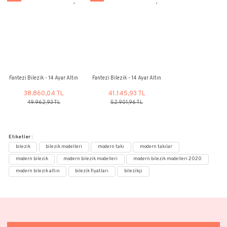
Paylaş
Yorum Yaz
Ürün Bilgisi
Yorumlar
Taksit Seçenekleri
Ürün Bilgileri
11.35 gr 14 Ayar Altın
Maden
Renk
Ağırlık
Altın
Seçiniz
11.35 gr
Bu ürün, CNR Kuyumculuk sertifikasına (CNR Certificate) sahiptir. Sertifi
Kuyumculuk kutusunda ürününüzle birlikte gönderilecektir.
NOT:
Ürünlerimizin tamamı el yapımı olduğu için belirtilen ağırlı
sapma oluşabilmektedir.
Bu ürünün fiyat bilgisi, resim, ürün açıklamalarında ve diğer konularda 
gördüğünüz noktaları öneri formunu kullanarak tarafımıza iletebilirsini
Bu ürüne ilk yorumu siz yapın!