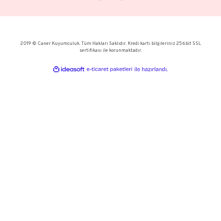
Etiketler :
bilezik
bilezik modelleri
modern takı
modern takılar
modern bilezik
modern bilezik modelleri
modern bilezik model
modern bilezik altın
bilezik fiyatları
bilezikçi
KURUMSAL
KATEGORİLER
KULLANICI MENÜSÜ
HEYECAN VERİCİ YENİ TASARIMLAR, ÖZEL ETKİNLİKLER VE DAH