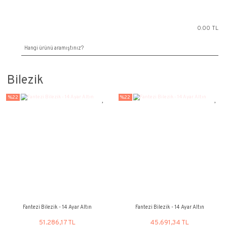
Bilezik
%22
%22