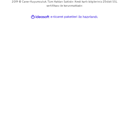
KURUMSAL
KATEGORİLER
KULLANICI MENÜSÜ
HEYECAN VERİCİ YENİ TASARIMLAR, ÖZEL ETKİNLİKLER VE DAH
İÇİN BÜLTENE KAYIT OLUN.
Kapalıçarşı Ağa Sokak. No:57/1 Beyazıt - Fatih / İstanbul
0(212) 519 47 43 - 522 96 01
info@canerkuyumculuk.com