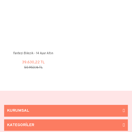
%22
%22
Fantezi Bilezik - 14 Ayar Altın
Fantezi Bilezik - 14
76.929,33 TL
41.961,41
98.909,13 TL
53.950,44 
%22