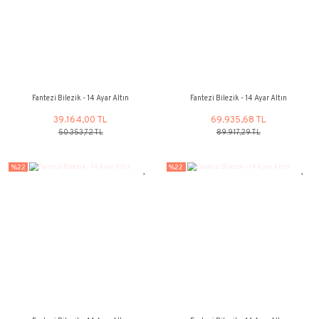
Fantezi Bilezik - 14 Ayar Altın
Fantezi Bilezik - 14
50.353,72 TL
41.028,97
64.740,51 TL
52.751,56 
%22
%22
Fantezi Bilezik - 14 Ayar Altın
Fantezi Bilezik - 14
39.164,00 TL
69.935,68