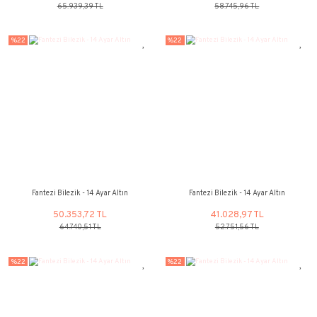
Fantezi Bilezik - 14 Ayar Altın
Fantezi Bilezik - 14
51.286,17 TL
45.691,34
65.939,39 TL
58.745,96 
%22
%22