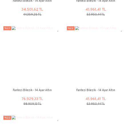
50.353,72 TL
89.917,29 
%22
%22
Fantezi Bilezik - 14 Ayar Altın
Fantezi Bilezik - 14
34.501,62 TL
41.961,41
44.359,25 TL
53.950,44 