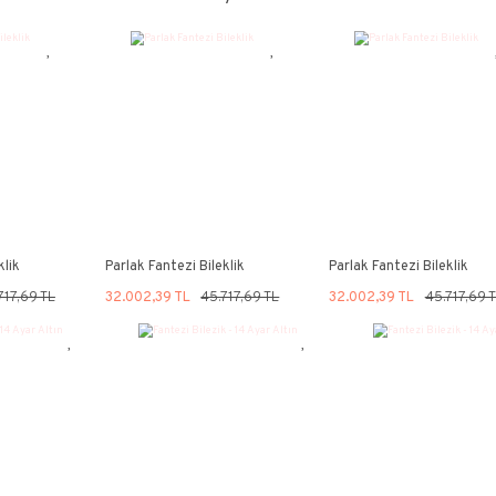
Bu ürün
ürününüz
NOT:
Ü
Bu ür
formu
Görüş
Tavsiye Ürün
%30
%3
YE