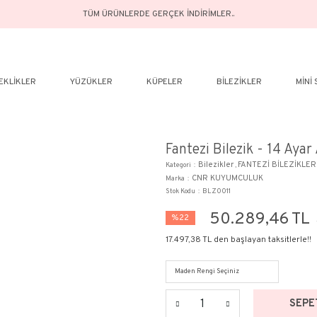
TÜM ÜRÜNLERDE GERÇEK İN
ELER
BILEKLIKLER
YÜZÜKLER
KÜPELER
Fant
Kategor
Marka
Stok Ko
%22
17.497