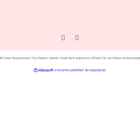
1.145,93 TL
52.901,96 TL
75.434,27 TL
96.986,91 
modern takı
modern takılar
modern bilezik
modern bilezik mo
KURU
A FAZLASI İÇİN BÜLTENE KAYIT
HAKKI
TESLİM
KAYDOL
İPTAL, 
MESAFE
GİZLİL
KİŞİSE