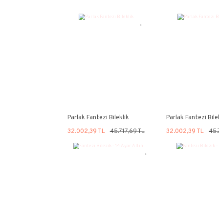
%30
%30
YENİ