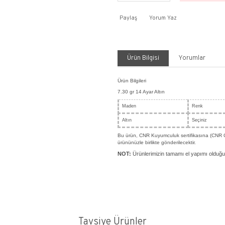
Payla
Ürü
Ürün Bil
7.30 gr
Made
Altın