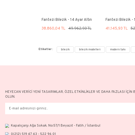
Parlak Fantezi Bileklik
Par
32.002,39 TL
45.717,69 TL
32
%22
%22
Fantezi Bilezik - 14 Ayar Altın
F